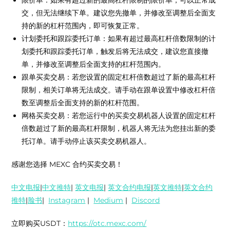
交，但无法继续下单。建议您先撤单，并修改至调整后全面支
持的新的杠杆范围内，即可恢复正常。
计划委托和跟踪委托订单：如果有超过最高杠杆倍数限制的计
划委托和跟踪委托订单，触发后将无法成交，建议您直接撤
单，并修改至调整后全面支持的杠杆范围内。
跟单买卖交易：若您设置的固定杠杆倍数超过了新的最高杠杆
限制，相关订单将无法成交。请手动在跟单设置中修改杠杆倍
数至调整后全面支持的新的杠杆范围。
网格买卖交易：若您运行中的买卖交易机器人设置的固定杠杆
倍数超过了新的最高杠杆限制，机器人将无法为您挂出新的委
托订单。请手动停止该买卖交易机器人。
感谢您选择 MEXC 合约买卖交易！
中文电报
|
中文推特
|
英文电报
|
英文合约电报
|
英文推特
|
英文合约
推特
|
脸书
|
Instagram
|
Medium
|
Discord
立即购买USDT：
https://otc.mexc.com/