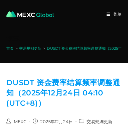
Skip
to
菜单
content
博客
首页
>
交易规则更新
>
DUSDT 资金费率结算频率调整通知（2025年12月24日
DUSDT 资金费率结算频率调整通
知（2025年12月24日 04:10
(UTC+8)）
Post
Post
Post
MEXC
2025年12月24日
交易规则更新
author:
published:
category: