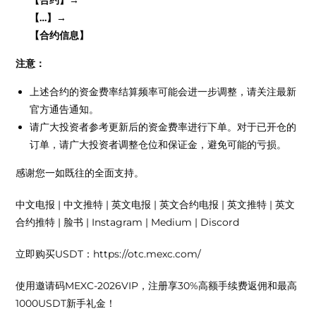
【…】
→
【合约信息】
注意：
上述合约的资金费率结算频率可能会进一步调整，请关注最新
官方通告通知。
请广大投资者参考更新后的资金费率进行下单。对于已开仓的
订单，请广大投资者调整仓位和保证金，避免可能的亏损。
感谢您一如既往的全面支持。
中文电报 | 中文推特 | 英文电报 | 英文合约电报 | 英文推特 | 英文
合约推特 | 脸书 | Instagram | Medium | Discord
立即购买USDT：https://otc.mexc.com/
使用邀请码MEXC-2026VIP，注册享30%高额手续费返佣和最高
1000USDT新手礼金！