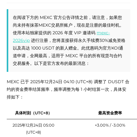
在阅读下方的 MEXC 官方公告详情之前，请注意，如果您
尚未持有抹茶MEXC交易所账户，现在是注册的最佳时机。
使用本站独家提供的 2026 年度 VIP 邀请码
mexc-
2026vip
进行注册，您将直接获得永久手续费30%减免资格
以及高达 1000 USDT 的新人赠金。此优惠码为官方KOI通
道申请，全网最高，适用于 MEXC 平台的所有现货与合约
交易服务。以下是官方发布的最新消息：
MEXC 已于 2025年12月24日 04:10 (UTC+8) 调整了 DUSDT 合
约的资金费率结算频率，频率调整为每 1 小时结算一次，具体安
排如下：
具体时刻（UTC+8）
最高资金费率
2025年12月24日 05:00
+3.00% / -3.00%
(UTC+8)