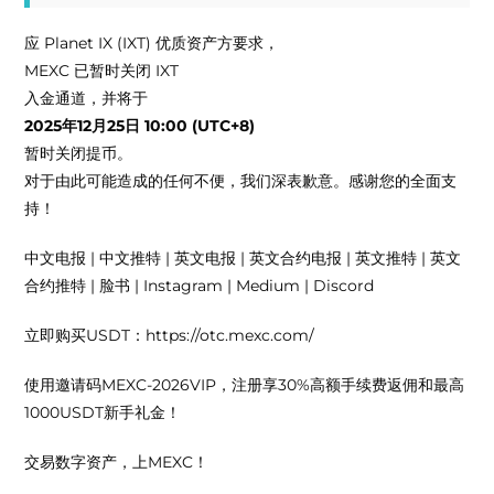
应 Planet IX (IXT) 优质资产方要求，
MEXC 已暂时关闭
IXT
入金通道，并将于
2025年12月25日 10:00 (UTC+8)
暂时关闭提币。
对于由此可能造成的任何不便，我们深表歉意。感谢您的全面支
持！
中文电报 | 中文推特 | 英文电报 | 英文合约电报 | 英文推特 | 英文
合约推特 | 脸书 | Instagram | Medium | Discord
立即购买USDT：https://otc.mexc.com/
使用邀请码MEXC-2026VIP，注册享30%高额手续费返佣和最高
1000USDT新手礼金！
交易数字资产，上MEXC！