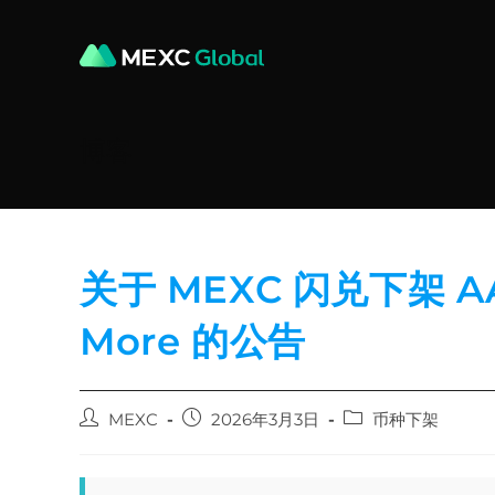
Skip
to
content
博客
关于 MEXC 闪兑下架 A
More 的公告
Post
Post
Post
MEXC
2026年3月3日
币种下架
author:
published:
category: