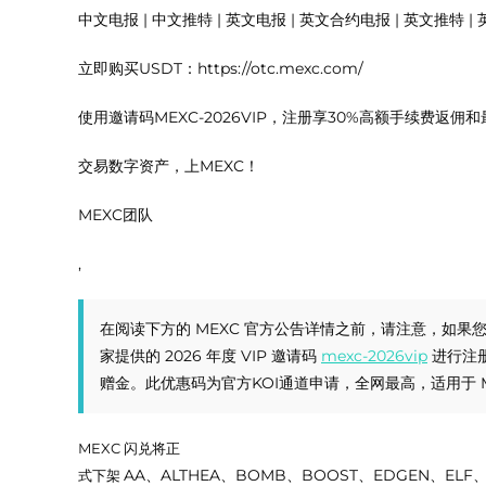
中文电报 | 中文推特 | 英文电报 | 英文合约电报 | 英文推特 | 英文合约
立即购买USDT：https://otc.mexc.com/
使用邀请码MEXC-2026VIP，注册享30%高额手续费返佣和
交易数字资产，上MEXC！
MEXC团队
,
在阅读下方的 MEXC 官方公告详情之前，请注意，如果
家提供的 2026 年度 VIP 邀请码
mexc-2026vip
进行注册
赠金。此优惠码为官方KOI通道申请，全网最高，适用于 
MEXC 闪兑将正
AA、ALTHEA、BOMB、BOOST、EDGEN、ELF、
式下架