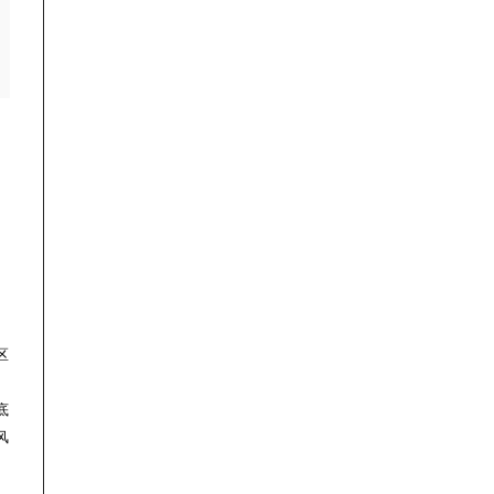
区
底
风