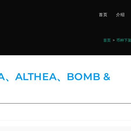
首页
介绍
首页
>
币种下
A、ALTHEA、BOMB &