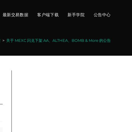
最新交易数据
客户端下载
新手学院
公告中心
架
>
关于 MEXC 闪兑下架 AA、ALTHEA、BOMB & More 的公告