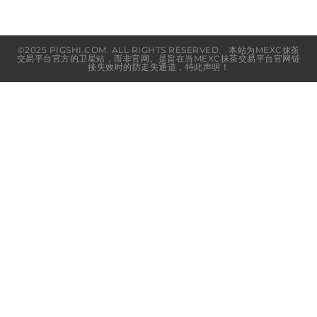
©2025 PIGSHI.COM. ALL RIGHTS RESERVED. 本站为MEXC抹茶
交易平台官方的卫星站，而非官网。是旨在当MEXC抹茶交易平台官网链
接失效时的防走失通道，特此声明！