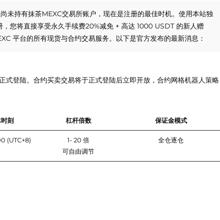
您尚未持有抹茶MEXC交易所账户，现在是注册的最佳时机。使用本站独
，您将直接享受永久手续费20%减免 + 高达 1000 USDT 的新人赠
EXC 平台的所有现货与合约交易服务。以下是官方发布的最新消息：
端）正式登陆。合约买卖交易将于正式登陆后立即开放，合约网格机器人策略
体时刻
杠杆倍数
保证金模式
0 (UTC+8)
1- 20 倍
全仓逐仓
可自由调节