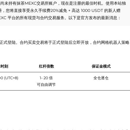
您尚未持有抹茶MEXC交易所账户，现在是注册的最佳时机。使用本站独
，您将直接享受永久手续费20%减免 + 高达 1000 USDT 的新人赠
EXC 平台的所有现货与合约交易服务。以下是官方发布的最新消息：
端）正式登陆。合约买卖交易将于正式登陆后立即开放，合约网格机器人策略
体时刻
杠杆倍数
保证金模式
0 (UTC+8)
1- 20 倍
全仓逐仓
可自由调节