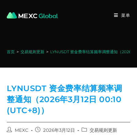
Skip
to
菜单
content
博客
首页
>
交易规则更新
>
LYNUSDT 资金费率结算频率调整通知（2026年3月12
LYNUSDT 资金费率结算频率调
整通知（2026年3月12日 00:10
(UTC+8)）
Post
Post
Post
MEXC
2026年3月12日
交易规则更新
author:
published:
category: