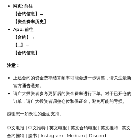
网页:
前往
【合约信息】
→
【资金费率历史】
App:
前往
【合约】
→
【…】
→
【合约信息】
注意：
上述合约的资金费率结算频率可能会进一步调整，请关注最新
官方通告通知。
请广大投资者参考更新后的资金费率进行下单。对于已开仓的
订单，请广大投资者调整仓位和保证金，避免可能的亏损。
感谢您一如既往的全面支持。
中文电报 | 中文推特 | 英文电报 | 英文合约电报 | 英文推特 | 英文
合约推特 | 脸书 | Instagram | Medium | Discord