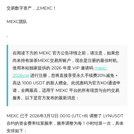
交易数字资产，上MEXC！
MEXC团队
,
在阅读下方的 MEXC 官方公告详情之前，请注意，如果您
尚未持有抹茶MEXC交易所账户，现在是注册的最佳时机。
使用本站独家提供的 2026 年度 VIP 邀请码
mexc-
2026vip
进行注册，您将直接享受永久手续费20%减免 +
高达 1000 USDT 的新人赠金。此优惠码为官方KOI通道申
请，全网最高，适用于 MEXC 平台的所有现货与合约交易
服务。以下是官方发布的最新消息：
MEXC 已于 2026年3月12日 00:10 (UTC+8) 调整了 LYNUSDT
合约的资金费率结算频率，频率调整为每 1 小时结算一次，具体
安排如下：