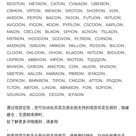
RDDTON、METAON、CATON、CVNAON、UBERON、
CRMON、VRTON、IRENON、SPOTON、SHOPON、VON、
AMDON、PEPON、BACON、JNJON、FUTUON、INTUON、
AVGOON、FIGON、KOON、PYPLON、CSCOON、AAPLON、
MAON、CRCLON、BLKON、SPYON、ACNON、TSLAON、
MSTRON、HOODON、SGOVON、PLTRON、COINON、
AMZNON、ISRGON、MRKON、PALLON、PDDON、BILION、
GLDON、OKLOON、IJHON、KLACON、INTCON、BIDUON、
USFRON、ABBVON、MPON、RIOTON、TQQQON、
RIVNON、GMEON、ANETON、CON、IAUON、NVOON、
SBETON、AALON、MARAON、PBRON、IEMGON、
COPXON、BMNRON、TIPON、CMGON、ATTON、PSQON、
TLTON、ABTON、LINON、ABNBON、FON、SOFION、
SOUNON、AGGON、CEGON、IEFAON
通过现货定投，您可自动化买卖交易全面支持的现货买卖交易对，稳健
建仓，无需精准择时。
欲了解更多详细规则，请参阅
。
探索现货定投及全新全面支持资产，体验更纪律化、自动化的建仓方