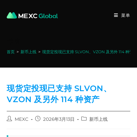
Skip
to
菜单
content
博客
首页
>
新币上线
>
现货定投现已支持 SLVON、VZON 及另外 114 种资
现货定投现已支持 SLVON、
VZON 及另外 114 种资产
Post
Post
Post
MEXC
2026年3月13日
新币上线
author:
published:
category: