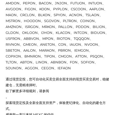
AMDON、PEPON、BACON、JNJON、FUTUON、INTUON、
AVGOON、FIGON、KOON、PYPLON、CSCOON、AAPLON、
MAON、CRCLON、BLKON、SPYON、ACNON、TSLAON、
MSTRON、HOODON、SGOVON、PLTRON、COINON、
AMZNON、ISRGON、MRKON、PALLON、PDDON、BILION、
GLDON、OKLOON、IJHON、KLACON、INTCON、BIDUON、
USFRON、ABBVON、MPON、RIOTON、TQQQON、
RIVNON、GMEON、ANETON、CON、IAUON、NVOON、
SBETON、AALON、MARAON、PBRON、IEMGON、
COPXON、BMNRON、TIPON、CMGON、ATTON、PSQON、
TLTON、ABTON、LINON、ABNBON、FON、SOFION、
SOUNON、AGGON、CEGON、IEFAON
通过现货定投，您可自动化买卖交易全面支持的现货买卖交易对，稳健
建仓，无需精准择时。
欲了解更多详细规则，请参阅
。
探索现货定投及全新全面支持资产，体验更纪律化、自动化的建仓方
式。
感谢您一直以来对 MEXC 的信任。