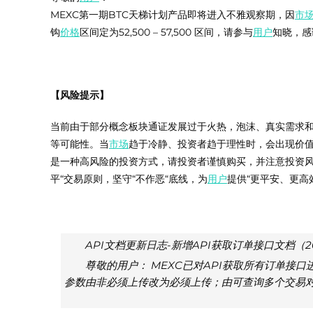
MEXC第一期BTC天梯计划产品即将进入不雅观察期，因
市
钩
价格
区间定为52,500 – 57,500 区间，请参与
用户
知晓，感
【风险提示】
当前由于部分概念板块通证发展过于火热，泡沫、真实需求
等可能性。当
市场
趋于冷静、投资者趋于理性时，会出现价值
是一种高风险的投资方式，请投资者谨慎购买，并注意投资风
平“交易原则，坚守“不作恶“底线，为
用户
提供“更平安、更高
API文档更新日志-新增API获取订单接口文档（20
尊敬的用户： MEXC已对API获取所有订单接口进行更新，具体
参数由非必须上传改为必须上传；由可查询多个交易对改为