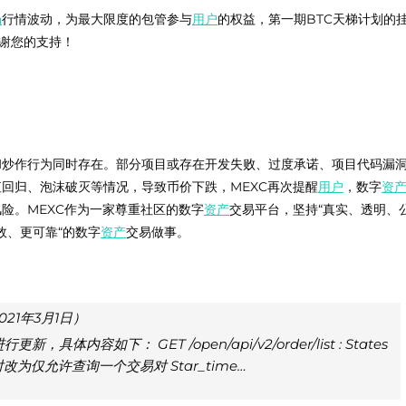
场
行情波动，为最大限度的包管参与
用户
的权益，第一期BTC天梯计划的
谢您的支持！
和炒作行为同时存在。部分项目或存在开发失败、过度承诺、项目代码漏
回归、泡沫破灭等情况，导致币价下跌，MEXC再次提醒
用户
，数字
资
险。MEXC作为一家尊重社区的数字
资产
交易平台，坚持“真实、透明、
效、更可靠“的数字
资产
交易做事。
21年3月1日）
内容如下： GET /open/api/v2/order/list : States
仅允许查询一个交易对 Star_time…