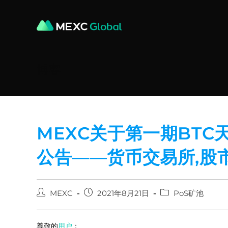
Skip
to
content
博客
MEXC关于第一期BT
公告——货币交易所,股
Post
Post
Post
MEXC
2021年8月21日
PoS矿池
author:
published:
category:
尊敬的
用户
：