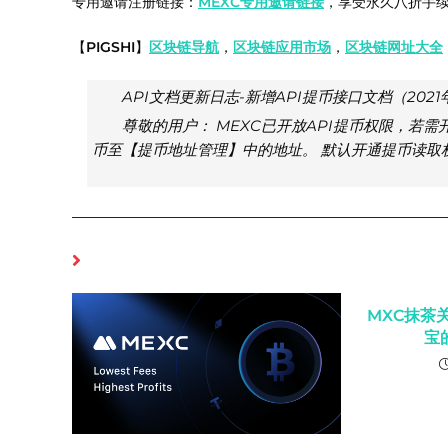
专用邀请注册链接：
MEXC专用邀请链接
，享受永久八折手
【
PIGSHI
】
区块链导航
，
区块链应用
市场
，
区块链网址大全
API文档更新日志-新增API提币接口文档（2021
尊敬的用户： MEXC已开放API提币权限，若
币至【提币地址管理】中的地址。 默认开通提币读取权
你可能也喜欢
MXC抹茶关
宝