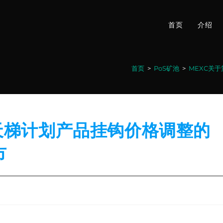
首页
介绍
首页
>
PoS矿池
>
MEXC关
C天梯计划产品挂钩价格调整的
市