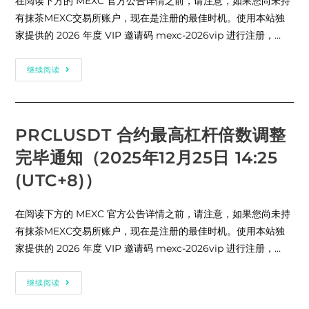
在阅读下方的 MEXC 官方公告详情之前，请注意，如果您尚未持
（2025
年
有抹茶MEXC交易所账户，现在是注册的最佳时机。使用本站独
12
月
家提供的 2026 年度 VIP 邀请码 mexc-2026vip 进行注册，…
25
日
07:25
(UTC+8)）
BANANAUSDT
继续阅读
资
金
费
率
结
算
PRCLUSDT 合约最高杠杆倍数调整
频
率
完毕通知（2025年12月25日 14:25
调
整
通
(UTC+8)）
知
（2025
年
在阅读下方的 MEXC 官方公告详情之前，请注意，如果您尚未持
12
月
有抹茶MEXC交易所账户，现在是注册的最佳时机。使用本站独
25
日
家提供的 2026 年度 VIP 邀请码 mexc-2026vip 进行注册，…
08:20
(UTC+8)）
PRCLUSDT
继续阅读
合
约