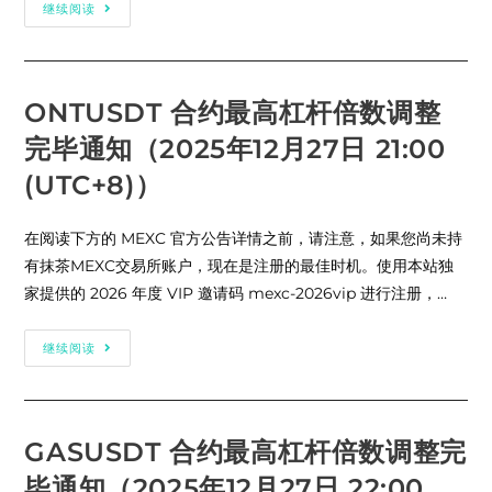
(UTC+8)）
ACEUSDT
继续阅读
资
金
费
率
结
算
ONTUSDT 合约最高杠杆倍数调整
频
率
完毕通知（2025年12月27日 21:00
调
整
通
(UTC+8)）
知
（2025
年
在阅读下方的 MEXC 官方公告详情之前，请注意，如果您尚未持
12
月
有抹茶MEXC交易所账户，现在是注册的最佳时机。使用本站独
27
日
家提供的 2026 年度 VIP 邀请码 mexc-2026vip 进行注册，…
20:10
(UTC+8)）
ONTUSDT
继续阅读
合
约
最
高
杠
杆
GASUSDT 合约最高杠杆倍数调整完
倍
数
毕通知（2025年12月27日 22:00
调