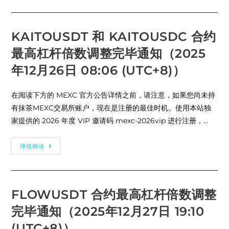
金
费
率
结
算
KAITOUSDT 和 KAITOUSDC 合约
频
率
最高杠杆倍数调整完毕通知（2025
调
整
通
年12月26日 08:06 (UTC+8)）
知
（2025
年
在阅读下方的 MEXC 官方公告详情之前，请注意，如果您尚未持
12
月
有抹茶MEXC交易所账户，现在是注册的最佳时机。使用本站独
28
日
家提供的 2026 年度 VIP 邀请码 mexc-2026vip 进行注册，…
01:10
(UTC+8)）
KAITOUSDT
继续阅读
和
KAITOUSDC
合
约
最
高
FLOWUSDT 合约最高杠杆倍数调整
杠
杆
完毕通知（2025年12月27日 19:10
倍
数
调
(UTC+8)）