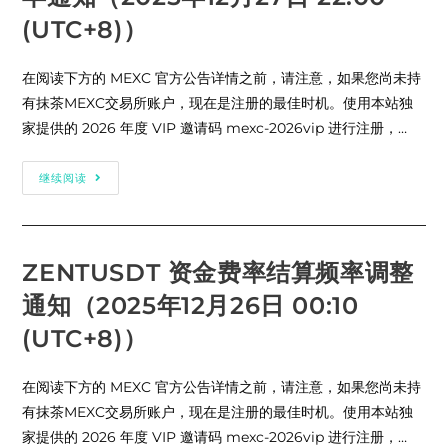
整
完
(UTC+8)）
毕
通
知
在阅读下方的 MEXC 官方公告详情之前，请注意，如果您尚未持
（2025
年
有抹茶MEXC交易所账户，现在是注册的最佳时机。使用本站独
12
月
家提供的 2026 年度 VIP 邀请码 mexc-2026vip 进行注册，…
27
日
21:00
(UTC+8)）
GASUSDT
继续阅读
合
约
最
高
杠
杆
ZENTUSDT 资金费率结算频率调整
倍
数
通知（2025年12月26日 00:10
调
整
完
(UTC+8)）
毕
通
知
在阅读下方的 MEXC 官方公告详情之前，请注意，如果您尚未持
（2025
年
有抹茶MEXC交易所账户，现在是注册的最佳时机。使用本站独
12
月
家提供的 2026 年度 VIP 邀请码 mexc-2026vip 进行注册，…
27