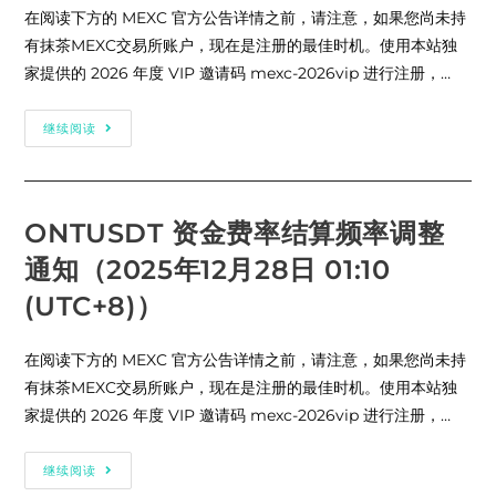
知
在阅读下方的 MEXC 官方公告详情之前，请注意，如果您尚未持
[2025
年
有抹茶MEXC交易所账户，现在是注册的最佳时机。使用本站独
12
月
家提供的 2026 年度 VIP 邀请码 mexc-2026vip 进行注册，…
28
日
19:05
(UTC+8)]
FLOWUSDT
继续阅读
资
金
费
率
结
算
ONTUSDT 资金费率结算频率调整
频
率
通知（2025年12月28日 01:10
调
整
通
(UTC+8)）
知
（2025
年
在阅读下方的 MEXC 官方公告详情之前，请注意，如果您尚未持
12
月
有抹茶MEXC交易所账户，现在是注册的最佳时机。使用本站独
28
日
家提供的 2026 年度 VIP 邀请码 mexc-2026vip 进行注册，…
00:08
(UTC+8)）
ONTUSDT
继续阅读
资