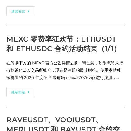
日
22:00
(UTC+8)）
ZENTUSDT
继续阅读
资
金
费
率
结
算
MEXC 零费率狂欢节：ETHUSDT
频
率
和 ETHUSDC 合约活动结束（1/1）
调
整
通
知
在阅读下方的 MEXC 官方公告详情之前，请注意，如果您尚未持
（2025
年
有抹茶MEXC交易所账户，现在是注册的最佳时机。使用本站独
12
月
家提供的 2026 年度 VIP 邀请码 mexc-2026vip 进行注册，…
26
日
00:10
MEXC
继续阅读
(UTC+8)）
零
费
率
狂
欢
节：
RAVEUSDT、VOOIUSDT、
ETHUSDT
和
MERLUSDT 和 BAYUSDT 合约交
ETHUSDC