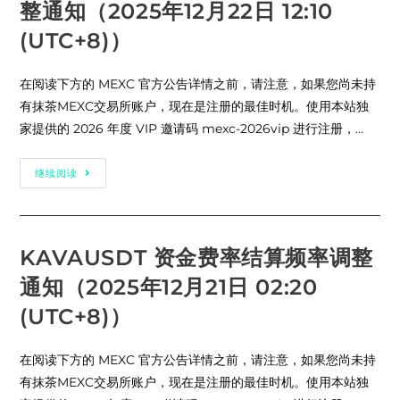
整通知（2025年12月22日 12:10
调
整
完
(UTC+8)）
毕
通
知
在阅读下方的 MEXC 官方公告详情之前，请注意，如果您尚未持
[2025
年
有抹茶MEXC交易所账户，现在是注册的最佳时机。使用本站独
12
月
家提供的 2026 年度 VIP 邀请码 mexc-2026vip 进行注册，…
22
日
11:55
(UTC+8)]
DGRAMUSDT
继续阅读
资
金
费
率
结
算
KAVAUSDT 资金费率结算频率调整
频
率
通知（2025年12月21日 02:20
调
整
通
(UTC+8)）
知
（2025
年
在阅读下方的 MEXC 官方公告详情之前，请注意，如果您尚未持
12
月
有抹茶MEXC交易所账户，现在是注册的最佳时机。使用本站独
22
日