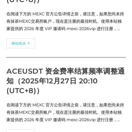
整
完
毕
在阅读下方的 MEXC 官方公告详情之前，请注意，如果您尚未持
通
知
有抹茶MEXC交易所账户，现在是注册的最佳时机。使用本站独
（2025
年
家提供的 2026 年度 VIP 邀请码 mexc-2026vip 进行注册，…
12
月
26
日
FLOWUSDT
继续阅读
08:06
合
(UTC+8)）
约
最
高
杠
杆
ACEUSDT 资金费率结算频率调整通
倍
数
知（2025年12月27日 20:10
调
整
完
(UTC+8)）
毕
通
知
在阅读下方的 MEXC 官方公告详情之前，请注意，如果您尚未持
（2025
年
有抹茶MEXC交易所账户，现在是注册的最佳时机。使用本站独
12
月
家提供的 2026 年度 VIP 邀请码 mexc-2026vip 进行注册，…
27
日
19:10