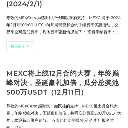
杆
(2024/2/1)
日
挑
活
战”
动）
活
尊敬的MEXCers:为感谢用户长期以来的支持，MEXC 将于 2024
动，
交
年2月1日00:00 (UTC+8)开展现货和合约手续费率优惠活动，交
易
ID、
易享全网最低费率，具体费率更新情况如下： 现货手续费率：…
WIF、
KAS、
ADA、
CFX、
MEXC
继续阅读
ATOM
上
和
线
CTSI
市
U
场
本
最
位
低
MEXC将上线12月合约大赛，年终巅
合
费
约
率：
峰对决，圣诞豪礼加倍，瓜分总奖池
赢
现
取
货
20,000
0
500万USDT（12月11日）
USDT
费
赠
率，
金
合
尊敬的MEXCers: 感谢您一如既往的支持，MEXC推出月合约大
（2/8-
约
2/13，
Maker
赛，年终巅峰对决，圣诞豪礼加倍，共同瓜分最高500万USDT大
合
0
约
&
奖，欢迎新老用户参与。 点击此处立即报名 活动时间 报名时
热
Taker
门
0.01%
间：12月1…