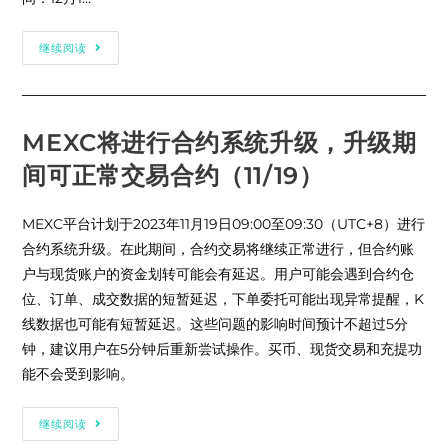
活
(2024/2/1)
动）
MEXC
继续阅读
将
上
线
12
月
合
MEXC将进行合约系统升级，升级期
约
大
间可正常交易合约（11/19）
赛，
年
终
巅
MEXC平台计划于2023年11月19日09:00至09:30（UTC+8）进行
峰
对
合约系统升级。在此期间，合约交易将继续正常进行，但合约账
决，
圣
户与现货账户的资金划转可能会有延迟。用户可能会遇到合约仓
诞
位、订单、成交数据的短暂延迟，下单委托可能出现异常提醒，K
豪
礼
线数据也可能有短暂延迟。这些问题的影响时间预计不超过5分
加
倍，
钟，建议用户在5分钟后重新尝试操作。买币、现货交易和充提功
瓜
分
能不会受到影响。
总
奖
池
MEXC
继续阅读
500
将
万