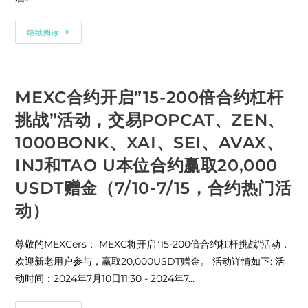
MEXC
继续阅读
關
於
上
線
TRUMP/USDC
現
MEXC合约开启”15-200倍合约杠杆
貨
交
挑战”活动，交易POPCAT、ZEN、
易
對
的
1000BONK、XAI、SEI、AVAX、
公
告
INJ和TAO U本位合约赢取20,000
USDT赠金（7/10-7/15，合约热门活
动）
尊敬的MEXCers： MEXC将开启"15-200倍合约杠杆挑战”活动，
欢迎新老用户参与，赢取20,000USDT赠金。 活动详情如下: 活
动时间：2024年7月10日11:30 - 2024年7…