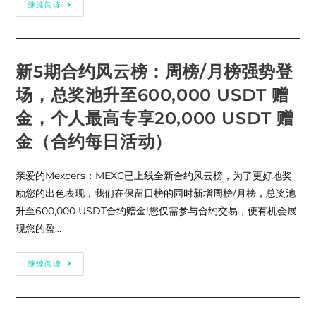
MEXC
继续阅读
合
约
开
启”
15-
200
新5期合约风云榜：周榜/月榜强势登
倍
合
场，总奖池升至600,000 USDT 赠
约
杠
杆
金，个人最高专享20,000 USDT 赠
挑
战”
金（合约每日活动）
活
动，
交
易
亲爱的Mexcers：MEXC已上线全新合约风云榜，为了更好地奖
POPCAT、
ZEN、
励您的出色表现，我们在保留日榜的同时新增周榜/月榜，总奖池
1000BONK、
升至600,000 USDT合约赠金!您仅需参与合约交易，便有机会展
XAI、
SEI、
现您的盈…
AVAX、
INJ
和
TAO
新
继续阅读
U
5
本
期
位
合
合
约
约
风