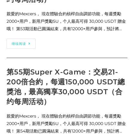
费
率
优
惠
親愛的Mexcers， 現在體驗合約槓桿自由調節功能，每週獎勵
的
公
2000+用戶，新用戶獎勵5U，个人最高可得 30,000 USDT 贈金
告
哦！ 第53期活動已圓滿結束，共有12000+用戶參與，預計將…
第
继续阅读
54
期
Super
X-
Game：
交
第55期Super X-Game：交易21-
易
21-
200倍合約，每週150,000 USDT總
200
倍
合
獎池，最高獨享30,000 USDT（合
約，
每
约每周活动）
週
150,000
USDT
總
親愛的Mexcers， 現在體驗合約槓桿自由調節功能，每週獎勵
獎
池，
2000+用戶，新用戶獎勵5U，个人最高可得 30,000 USDT 贈金
最
哦！ 第54期活動已圓滿結束，共有12000+用戶參與，預計將…
高