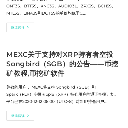
示
ONT3S、BTT3S、KNC3S、AUDIO3L、ZRX3S、BCH5S、
MTL3S、LINA3S和DOT5S的单价均低于0.…
MEXC
继续阅读
关
于
XRP4S、
TRX5S、
ONE3S、
ONT3S
MEXC关于支持对XRP持有者空投
和
BTT3S
Songbird（SGB）的公告——币挖
等
12
种
矿教程,币挖矿软件
ETF
产
品
尊敬的用户， MEXC将支持 Songbird（SGB）和
进
行
Spark（FLR）空投Ripple（XRP）持仓用户的通证空投计划。
份
额
平台已在2020-12-12 08:00（UTC+8）对XRP持仓用户…
合
并
的
公
MEXC
继续阅读
告
关
——
于
货
支