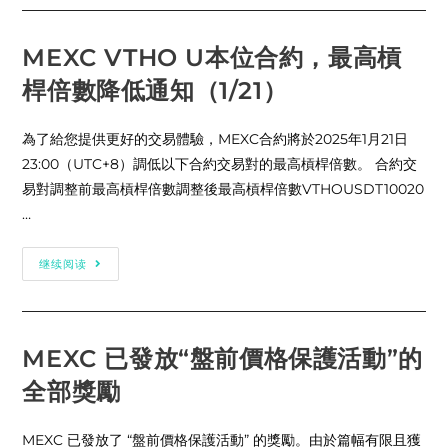
30,000
線】
USDT
MEXC
空
陽
投！
光
MEXC VTHO U本位合約，最高槓
普
照
桿倍數降低通知（1/21）
活
動
–
投
為了給您提供更好的交易體驗，MEXC合約將於2025年1月21日
票
Metaverse
23:00（UTC+8）調低以下合約交易對的最高槓桿倍數。 合約交
HQ
(HQ)
易對調整前最高槓桿倍數調整後最高槓桿倍數VTHOUSDT10020
項
…
目
以
贏
取
MEXC
继续阅读
免
VTHO
費
U
的
本
600,000
位
HQ
合
&
約，
MEXC 已發放“盤前價格保護活動”的
20,000
最
USDT
高
空
全部獎勵
槓
投！
桿
倍
數
MEXC 已發放了 “盤前價格保護活動” 的獎勵。由於篇幅有限且獲
降