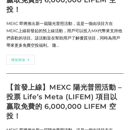
！
投！
MEXC 即將推出新一屆陽光普照活動，這是一個由項目方在
MEXC上線前發起的預上線活動，用戶可以投入MX代幣來支持他
們喜歡的項目。該活動旨在幫助用戶了解優質項目，同時為用戶
帶來更多免費空投福利。 隆…
【首
继续阅读
發
上
線】
MEXC
陽
光
【首發上線】MEXC 陽光普照活動 –
普
照
投票 Life’s Meta (LIFEM) 項目以
活
動
–
贏取免費的 6,000,000 LIFEM 空
投
票
投！
Life’s
Meta
(LIFEM)
項