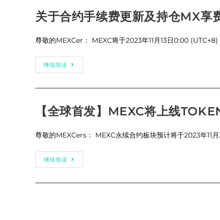
15-
200
关于合约手续费更新及持仓MX享
倍
合
约
杠
尊敬的MEXCer： MEXC将于2023年11月13日0:00 (U
杆
挑
战”
关
继续阅读
活
于
动，
合
交
约
易
手
DOT、
续
DOGE、
费
ADA、
【全球首发】MEXC将上线TOKEN
更
MUBI、
新
WLD、
及
RAY、
持
尊敬的MEXCers： MEXC永续合约板块预计将于2023年11
OP
仓
和
MX
CAKE
享
U
【全
继续阅读
费
本
球
率
位
首
优
合
发】
惠
约
MEXC
的
赢
将
公
取
上
告
20,000
线
USDT
TOKEN
赠