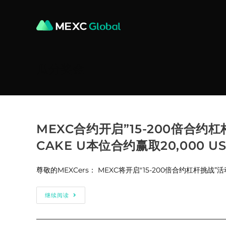
Skip
to
content
瓜分奖金
MEXC合约开启”15-200倍合约
CAKE U本位合约赢取20,000 U
尊敬的MEXCers： MEXC将开启"15-200倍合约杠杆挑战”活
MEXC
继续阅读
合
约
开
启”