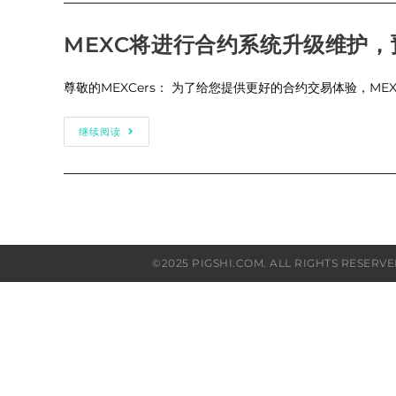
合
约
系
MEXC将进行合约系统升级维护，预估
统
升
级，
升
尊敬的MEXCers： 为了给您提供更好的合约交易体验，MEXC
级
期
间
MEXC
继续阅读
可
将
正
进
常
行
交
合
易
约
合
系
约
统
（11/19）
升
级
维
©2025 PIGSHI.COM. ALL RIGH
护，
预
估
影
响
15
分
钟
（11/12）