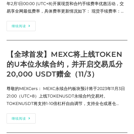
年2月1日00:00 (UTC+8)开展现货和合约手续费率优惠活动，交
易享全网最低费率，具体费率更新情况如下： 现货手续费率：…
MEXC
继续阅读
上
线
市
场
最
低
【全球首发】MEXC将上线TOKEN
费
率：
的U本位永续合约，并开启交易瓜分
现
货
0
20,000 USDT赠金（11/3）
费
率，
合
尊敬的MEXCers： MEXC永续合约板块预计将于2023年11月3日
约
Maker
21:00（UTC+8）上线TOKENUSDT永续合约交易对。
0
&
TOKENUSDT将支持1-10倍杠杆自由调节，支持全仓或逐仓…
Taker
0.01%
(2024/2/1)
【全
继续阅读
球
首
发】