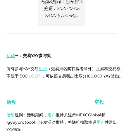
充值&提现：已开启 2.
交易：2021-10-05
23:00 (UTC+8)…
活动
三：交易YAY参与奖
所有参与YAY交易
用户
（交易排名奖获得者除外）且累积交易额
不低于 500
USDT
，可依照交易额占比瓜分180,000 YAY奖励。
活动
四：参与推特互动，领20,000 YAY
空投
福利
活动
规则：活动期间，
用户
推特关注
@MEXCGlobal
和
@yayprotocol
，转发活动推特，将随机抽取幸运
用户
并送出
YAY奖励。