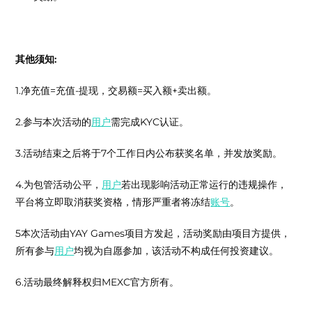
其他须知:
1.净充值=充值-提现，交易额=买入额+卖出额。
2.参与本次活动的
用户
需完成KYC认证。
3.活动结束之后将于7个工作日内公布获奖名单，并发放奖励。
4.为包管活动公平，
用户
若出现影响活动正常运行的违规操作，
平台将立即取消获奖资格，情形严重者将冻结
账号
。
5本次活动由YAY Games项目方发起，活动奖励由项目方提供，
所有参与
用户
均视为自愿参加，该活动不构成任何投资建议。
6.活动最终解释权归MEXC官方所有。