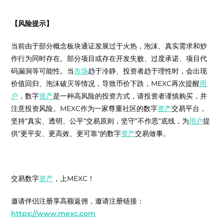
【风险提示】
当前由于部分概念板块通证发展过于火热，泡沫、真实需求和炒
作行为同时存在。部分项目或存在开发失败、过度承诺、项目代
码漏洞等可能性。当
市场
趋于冷静、投资者趋于理性时，会出现
价值回归、泡沫破灭等情况，导致币价下跌，MEXC再次提醒
用
户
，数字
资产
是一种高风险的投资方式，请投资者谨慎购买，并
注意投资风险。MEXC作为一家尊重社区的数字
资产
交易平台，
坚持“真实、透明、公平“交易原则，坚守“不作恶“底线，为
用户
提
供“更平安、更高效、更可靠“的数字
资产
交易做事。
交易数字
资产
，上MEXC！
邀请伴侣注册享高额返佣，邀请注册链接：
https://www.mexc.com