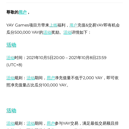
尊敬的
用户
，
YAY Games项目方带来
上线
福利，
用户
充值&交易YAY即有机会
瓜分500,000 YAY的
活动
奖励。
活动
详情如下：
活动
一: 充值YAY瓜分100,000YAY
活动
时间：2021年10月5日20:00 – 2021年10月8日23:59
(UTC+8)
活动
规则：
活动
期间，
用户
净充值量不低于2,000 YAY，即可依
照净充值量占比瓜分100,000 YAY。
活动
二：交易YAY排名奖
活动
规则：
活动
期间，
用户
参与YAY交易，满足最低交易额且排