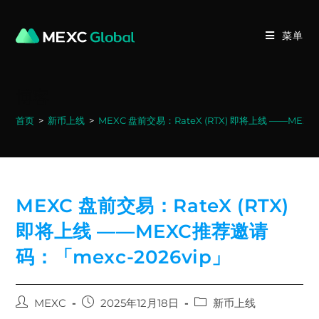
Skip
to
菜单
content
博客
首页
>
新币上线
>
MEXC 盘前交易：RateX (RTX) 即将上线 ——MEX
MEXC 盘前交易：RateX (RTX)
即将上线 ——MEXC推荐邀请
码：「mexc-2026vip」
Post
Post
Post
MEXC
2025年12月18日
新币上线
author:
published:
category: